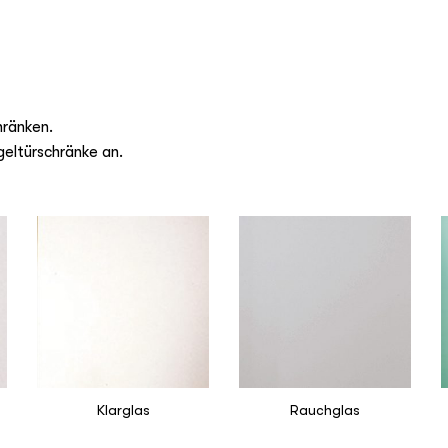
hränken.
geltürschränke an.
Klarglas
Rauchglas