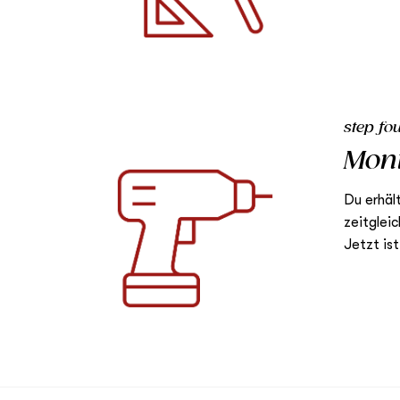
step fo
Mon
Du erhäl
zeitglei
Jetzt is