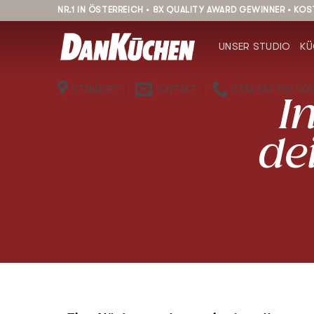
Zum
NR.1 IN ÖSTERREICH • 8X QUALITY AWARD GEWINNER • KO
Inhalt
springen
UNSER STUDIO
KÜ
STANDORT
KONTAKT
0732 683 783 ODER
I
de