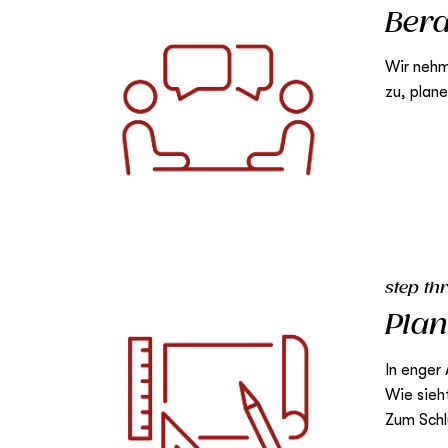
Ber
Wir nehm
zu, plan
step th
Pla
In enger
Wie sieh
Zum Schl