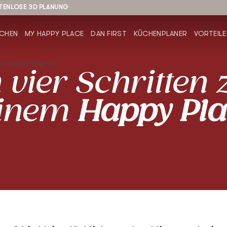
STENLOSE 3D PLANUNG
CHEN
MY HAPPY PLACE
DAN FIRST
KÜCHENPLANER
VORTEILE
 0699 12 11 45 43
n vier Schritten 
inem
Happy Pla